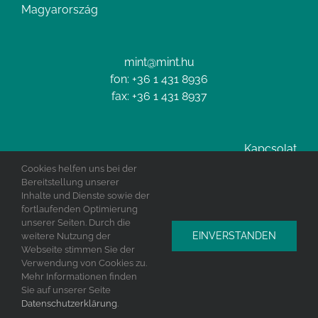
Magyarország
mint@mint.hu
fon: +36 1 431 8936
fax: +36 1 431 8937
Kapcsolat
Impresszum
Cookies helfen uns bei der
Data privacy
Bereitstellung unserer
Inhalte und Dienste sowie der
fortlaufenden Optimierung
unserer Seiten. Durch die
EINVERSTANDEN
weitere Nutzung der
Webseite stimmen Sie der
Verwendung von Cookies zu.
Copyright 2019 Mint GmbH
Mehr Informationen finden
Sie auf unserer Seite
Facebook
Instagram
Datenschutzerklärung
.